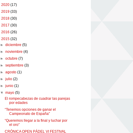
►
2020
(17)
►
2019
(33)
►
2018
(30)
►
2017
(30)
►
2016
(26)
▼
2015
(32)
►
diciembre
(5)
►
noviembre
(4)
►
octubre
(7)
►
septiembre
(3)
►
agosto
(1)
►
julio
(2)
►
junio
(1)
▼
mayo
(5)
El rompecabezas de cuadrar las parejas
por edades
“Tenemos opciones de ganar el
Campeonato de España”
“Queremos llegar a la final y luchar por
el oro”
CRÓNICA OPEN PÁDEL VI FESTIVAL