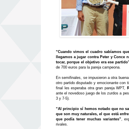
“
Cuando vimos el cuadro sab
í
amos que
llegamos a jugar contra Peter y Conce 
tocar, porque el objetivo era ese partido
de 700 euros para la pareja campeona.
En semifinales, se impusieron a otra buena
otro partido disputado y emocionante con t
final les esperaba otra gran pareja WPT,
ante el novedoso juego de los zurdos a pesa
3 y 7-5).
“
Al principio s
í
hemos notado que no s
que son muy naturales, el que est
á
enfre
que pod
í
a tener muchas variantes
”
, ex
rivales.