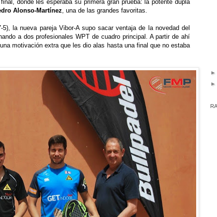
 final, donde les esperaba su primera gran prueba: la potente dupla
edro Alonso-Mart
í
nez
, una de las grandes favoritas.
-5), la nueva pareja Vibor-A supo sacar ventaja de la novedad del
inando a dos profesionales WPT de cuadro principal. A partir de ah
í
 una motivaci
ó
n extra que les dio alas hasta una final que no estaba
RA