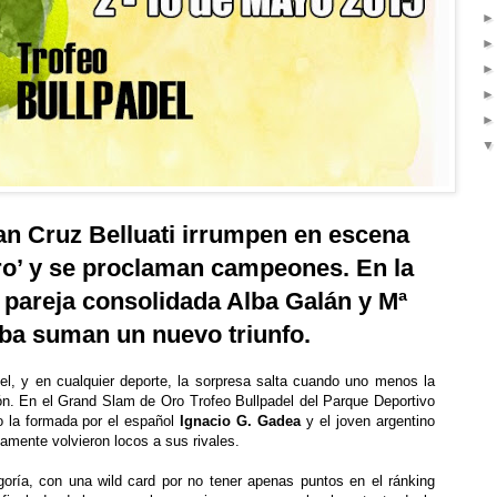
an Cruz Belluati irrumpen en escena
ro
’
y se proclaman campeones.
En la
a pareja consolidada Alba Gal
á
n y M
ª
ba suman un nuevo triunfo.
el, y en cualquier deporte, la sorpresa salta cuando uno menos la
ó
n. En el Grand Slam de Oro Trofeo Bullpadel del Parque Deportivo
o la formada por el espa
ñ
ol
Ignacio G. Gadea
y el joven argentino
camente volvieron locos a sus rivales.
gor
í
a, con una wild card por no tener apenas puntos en el r
á
nking