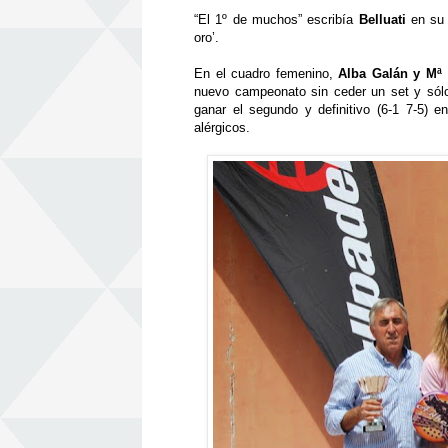
“
El 1
º
de muchos
”
escrib
í
a
Belluati
en su T
oro
’
.
En el cuadro femenino,
Alba Gal
á
n y M
ª
nuevo campeonato sin ceder un set y s
ó
l
ganar el segundo y definitivo (6-1 7-5) 
al
é
rgicos.