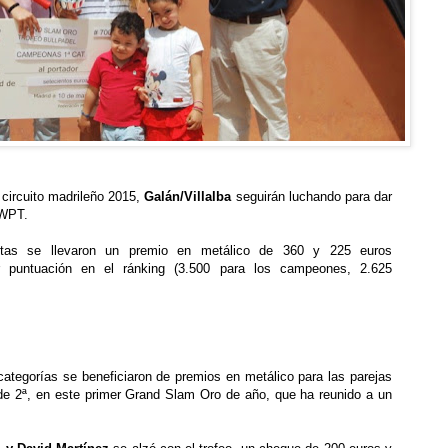
circuito madrile
ñ
o 2015,
Gal
á
n/Villalba
seguir
á
n luchando para dar
 WPT.
stas se llevaron un premio en met
á
lico de 360 y 225 euros
 puntuaci
ó
n en el r
á
nking (3.500 para los campeones, 2.625
categor
í
as se beneficiaron de premios en met
á
lico para las parejas
de 2
ª
, en este primer Grand Slam Oro de a
ñ
o, que ha reunido a un