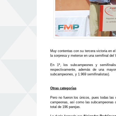
Muy contentas con su tercera victoria en el 
la sorpresa y meterse en una semifinal del
En 1
ª
, los subcampeones y semifinali
respectivamente, adem
á
s de una mayor
subcampeones, y 1.969 semifinalistas).
Otras categor
í
as
Pero no fueron los
ú
nicos, pues todas las 
campeonas, as
í
como las subcampeonas 
total de 196 parejas.