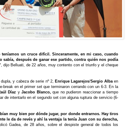
 ten
í
amos un cruce dif
í
cil. Sinceramente, en mi caso, cuando
no sab
í
a, despu
é
s de ganar ese partido, contra qui
é
n nos pod
í
a
”
, dijo Belluati, de 22 a
ñ
os, muy contento con el triunfo y el cheque
 dupla, y cabeza de serie n
º
2,
Enrique Lagarejos
/
Sergio Alba
en
ie-break en el primer set que terminaron cerrando con un 6-3. En la
Ra
ú
l D
í
az
y
Jacobo Blanco,
que no pudieron reaccionar a tiempo
r de intentarlo en el segundo set con alguna ruptura de servicio (6-
ab
í
an muy bien por d
ó
nde jugar, por donde entrarnos. Hay tiros
nte le da de rev
é
s y ah
í
la ventaja la ten
í
a Juan con su derecha,
plic
ó
Gadea, de 28 a
ñ
os, sobre el despiste general de todos los