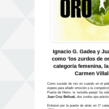
Ignacio G. Gadea y Ju
como
‘
los zurdos de o
categor
í
a femenina, l
Carmen Villal
Como sucede de vez en cuando en el p
á
d
espera para a
ñ
adir emoci
ó
n a la competici
Puerta de Hierro, la
‘
extra
ñ
a pareja
’
ha sid
Juan Cruz Belluati,
dos zurdos que pr
á
cti
Entraron por la puerta de atr
á
s en 1
ª
cate