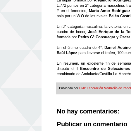
La dupla formada por
Alejandro Rodr
í
guez
1.772 puntos en 2
ª
categor
í
a masculina, tr
Y en el femenino,
Mar
í
a Amor Rodr
í
guez
pala por un W.O de las rivales
Bel
é
n Castr
En 3
ª
categor
í
a masculina, la victoria, un 
cuadro de honor,
Jos
é
Enrique de la To
formada por
Pedro G
ª
Consuegra y Oscar
En el
ú
ltimo cuadro de 4
ª
,
Daniel Aquino
Ra
ú
l L
ó
pez
para llevarse el trofeo, 100 eu
En resumen, un excelente fin de seman
disput
ó
el
I Encuentro de Selecciones
combinado de Andaluc
í
a/Castilla La Mancha
Publicado por
FMP Federación Madrileña de Padel
No hay comentarios:
Publicar un comentario