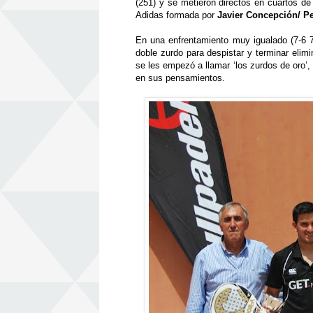
(251) y se metieron directos en cuartos de
Adidas formada por
Javier Concepci
ó
n/ P
En una enfrentamiento muy igualado (7-6 7
doble zurdo para despistar y terminar elim
se les empez
ó
a llamar
‘
los zurdos de oro
’
,
en sus pensamientos.