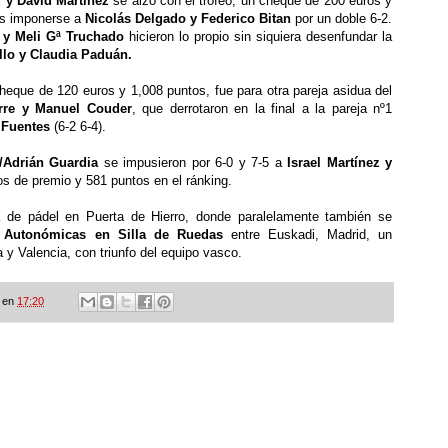
 y David Mart
í
nez
se alz
ó
con el trofeo, un cheque de 200 euros y
as imponerse a
Nicol
á
s Delgado y Federico Bitan
por un doble 6-2.
 y Meli G
ª
Truchado
hicieron lo propio sin siquiera desenfundar la
illo y Claudia Padu
á
n.
cheque de 120 euros y 1,008 puntos, fue para otra pareja asidua del
rre y Manuel Couder
, que derrotaron en la final a la pareja n
º
1
 Fuentes
(6-2 6-4).
/Adri
á
n Guardia
se impusieron por 6-0 y 7-5 a
Israel Mart
í
nez y
ros de premio y 581 puntos en el r
á
nking.
a de p
á
del en Puerta de Hierro, donde paralelamente tambi
é
n se
 Auton
ó
micas en Silla de Ruedas
entre Euskadi, Madrid, un
 y Valencia, con triunfo del equipo vasco.
en
17:20