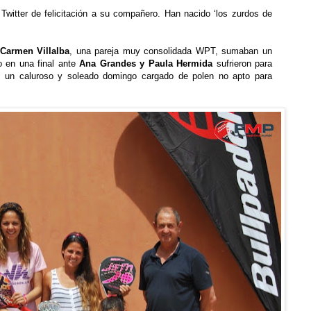
witter de felicitaci
ó
n a su compa
ñ
ero. Han nacido
‘
los zurdos de
Carmen Villalba
, una pareja muy consolidada WPT, sumaban un
o en una final ante
Ana Grandes y Paula Hermida
sufrieron para
en un caluroso y soleado domingo cargado de polen no apto para