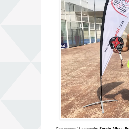
Campeones 1ª categoría:
Sergio Alba
y
Fr