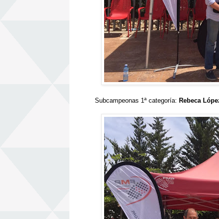
Subcampeonas 1ª categoría:
Rebeca Lópe