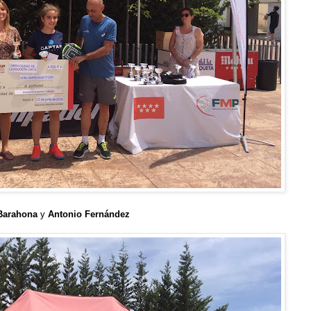
 Barahona
y
Antonio Fernández