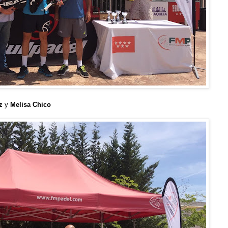
z
y
Melisa Chico