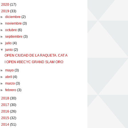
►
2020
(17)
▼
2019
(33)
►
diciembre
(2)
►
noviembre
(3)
►
octubre
(6)
►
septiembre
(3)
►
julio
(4)
▼
junio
(2)
OPEN CIUDAD DE LA RAQUETA. CAT A
I OPEN #BECYC GRAND SLAM ORO
►
mayo
(3)
►
abril
(4)
►
marzo
(3)
►
febrero
(3)
►
2018
(30)
►
2017
(30)
►
2016
(26)
►
2015
(32)
►
2014
(51)