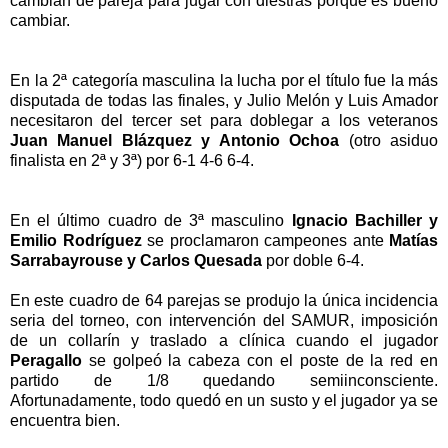
cambian de pareja para jugar con diestras porque es bueno
cambiar.
En la 2
ª
categor
í
a masculina la lucha por el t
í
tulo fue la m
á
s
disputada de todas las finales, y Julio Mel
ó
n y Luis Amador
necesitaron del tercer set para doblegar a los veteranos
Juan Manuel Bl
á
zquez y Antonio Ochoa
(otro asiduo
finalista en 2
ª
y 3
ª
) por 6-1 4-6 6-4.
En el
ú
ltimo cuadro de 3
ª
masculino
Ignacio Bachiller y
Emilio Rodr
í
guez
se proclamaron campeones ante
Mat
í
as
Sarrabayrouse y Carlos Quesada
por doble 6-4.
En este cuadro de 64 parejas se produjo la
ú
nica incidencia
seria del torneo, con intervenci
ó
n del SAMUR, imposici
ó
n
de un collar
í
n y traslado a cl
í
nica cuando el jugador
Peragallo
se golpe
ó
la cabeza con el poste de la red en
partido de 1/8 quedando semiinconsciente.
Afortunadamente, todo qued
ó
en un susto y el jugador ya se
encuentra bien.