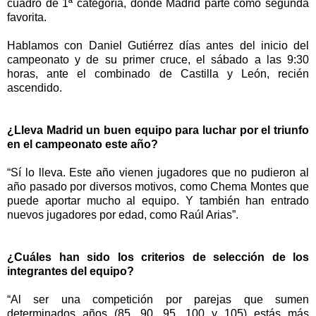
cuadro de 1
ª
categor
í
a, donde Madrid parte como segunda
favorita.
Hablamos con Daniel Guti
é
rrez d
í
as antes del inicio del
campeonato y de su primer cruce, el s
á
bado a las 9:30
horas, ante el combinado de Castilla y Le
ó
n, reci
é
n
ascendido.
¿
Lleva Madrid un buen equipo para luchar por el triunfo
en el campeonato este a
ñ
o?
“
S
í
lo lleva. Este a
ñ
o vienen jugadores que no pudieron al
a
ñ
o pasado por diversos motivos, como Chema Montes que
puede aportar mucho al equipo. Y tambi
é
n han entrado
nuevos jugadores por edad, como Ra
ú
l Arias
”
.
¿
Cu
á
les han sido los criterios de selecci
ó
n de los
integrantes del equipo?
“
Al ser una competici
ó
n por parejas que sumen
determinados a
ñ
os (85, 90, 95, 100 y 105) est
á
s m
á
s