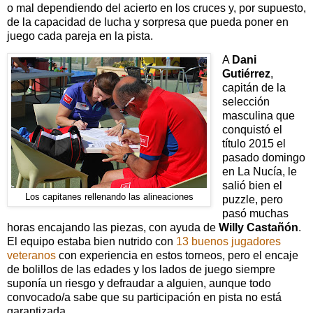
o mal dependiendo del acierto en los cruces y, por supuesto,
de la capacidad de lucha y sorpresa que pueda poner en
juego cada pareja en la pista.
A
Dani
Gutiérrez
,
capitán de la
selección
masculina que
conquistó el
título 2015 el
pasado domingo
en La Nucía, le
salió bien el
Los capitanes rellenando las alineaciones
puzzle, pero
pasó muchas
horas encajando las piezas, con ayuda de
Willy Castañón
.
El equipo estaba bien nutrido con
13 buenos jugadores
veteranos
con experiencia en estos torneos, pero el encaje
de bolillos de las edades y los lados de juego siempre
suponía un riesgo y defraudar a alguien, aunque todo
convocado/a sabe que su participación en pista no está
garantizada.