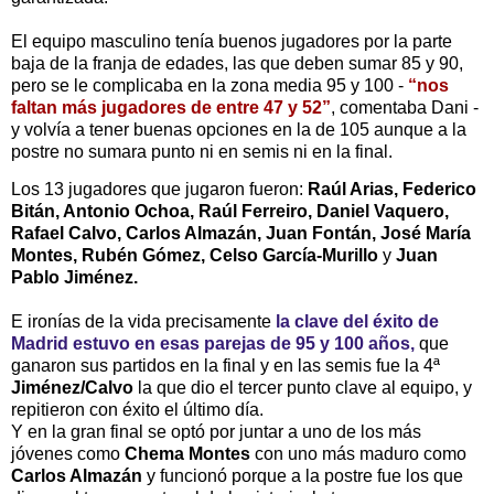
El equipo masculino tenía buenos jugadores por la parte
baja de la franja de edades, las que deben sumar 85 y 90,
pero se le complicaba en la zona media 95 y 100 -
“nos
faltan más jugadores de entre 47 y 52”
, comentaba Dani
-
y volvía a tener buenas opciones en la de 105 aunque a la
postre no sumara punto ni en semis ni en la final.
Los 13 jugadores que jugaron fueron:
Raúl Arias, Federico
Bitán, Antonio Ochoa, Raúl Ferreiro, Daniel Vaquero,
Rafael Calvo, Carlos Almazán, Juan Fontán, José María
Montes,
Rubén Gómez, Celso García-Murillo
y
Juan
Pablo Jiménez.
E ironías de la vida precisamente
la clave del éxito de
Madrid estuvo en esas parejas de 95 y 100 años,
que
ganaron sus partidos en la final y en las semis fue la 4ª
Jiménez/Calvo
la que dio el tercer punto clave al equipo, y
repitieron con éxito el último día.
Y en la gran final se optó por juntar a uno de los más
jóvenes como
Chema Montes
con uno más maduro como
Carlos Almazán
y funcionó porque a la postre fue los que