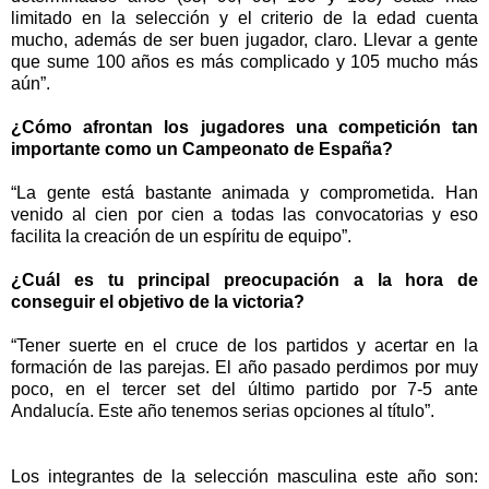
limitado en la selecci
ó
n y el criterio de la edad cuenta
mucho, adem
á
s de ser buen jugador, claro. Llevar a gente
que sume 100 a
ñ
os es m
á
s complicado y 105 mucho m
á
s
a
ú
n
”
.
¿
C
ó
mo afrontan los jugadores una competici
ó
n tan
importante como un Campeonato de Espa
ñ
a?
“
La gente est
á
bastante animada y comprometida. Han
venido al cien por cien a todas las convocatorias y eso
facilita la creaci
ó
n de un esp
í
ritu de equipo
”
.
¿
Cu
á
l es tu principal preocupaci
ó
n a la hora de
conseguir el objetivo de la victoria?
“
Tener suerte en el cruce de los partidos y acertar en la
formaci
ó
n de las parejas. El a
ñ
o pasado perdimos por muy
poco, en el tercer set del
ú
ltimo partido por 7-5 ante
Andaluc
í
a. Este a
ñ
o tenemos serias opciones al t
í
tulo
”
.
Los integrantes de la selecci
ó
n masculina este a
ñ
o son: