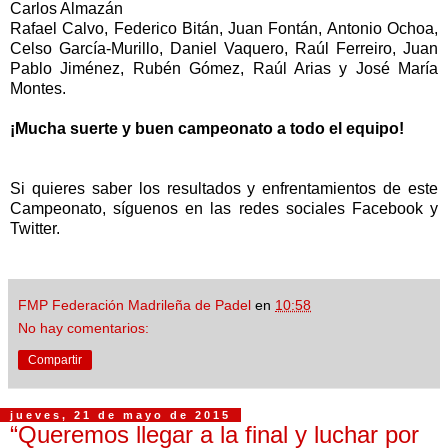
Carlos Almaz
á
n
Rafael Calvo, Federico Bit
á
n, Juan Font
á
n, Antonio Ochoa,
Celso Garc
í
a-Murillo, Daniel Vaquero, Ra
ú
l Ferreiro, Juan
Pablo Jim
é
nez, Rub
é
n G
ó
mez, Ra
ú
l Arias y Jos
é
Mar
í
a
Montes.
¡
Mucha suerte y buen campeonato a todo el equipo!
Si quieres saber los resultados y enfrentamientos de este
Campeonato, s
í
guenos en las redes sociales Facebook y
Twitter.
FMP Federación Madrileña de Padel
en
10:58
No hay comentarios:
Compartir
jueves, 21 de mayo de 2015
“Queremos llegar a la final y luchar por