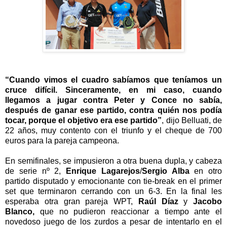
“
Cuando vimos el cuadro sab
í
amos que ten
í
amos un
cruce dif
í
cil. Sinceramente, en mi caso, cuando
llegamos a jugar contra Peter y Conce no sab
í
a,
despu
é
s de ganar ese partido, contra qui
é
n nos pod
í
a
tocar, porque el objetivo era ese partido
”
, dijo Belluati, de
22 a
ñ
os, muy contento con el triunfo y el cheque de 700
euros para la pareja campeona.
En semifinales, se impusieron a otra buena dupla, y cabeza
de serie n
º
2,
Enrique Lagarejos
/
Sergio Alba
en otro
partido disputado y emocionante con tie-break en el primer
set que terminaron cerrando con un 6-3. En la final les
esperaba otra gran pareja WPT,
Ra
ú
l D
í
az
y
Jacobo
Blanco,
que no pudieron reaccionar a tiempo ante el
novedoso juego de los zurdos a pesar de intentarlo en el