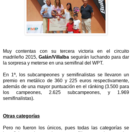
Muy contentas con su tercera victoria en el circuito
madrile
ñ
o 2015,
Gal
á
n/Villalba
seguir
á
n luchando para dar
la sorpresa y meterse en una semifinal del WPT.
En 1
ª
, los subcampeones y semifinalistas se llevaron un
premio en met
á
lico de 360 y 225 euros respectivamente,
adem
á
s de una mayor puntuaci
ó
n en el r
á
nking (3.500 para
los campeones, 2.625 subcampeones, y 1.969
semifinalistas).
Otras categor
í
as
Pero no fueron los
ú
nicos, pues todas las categor
í
as se