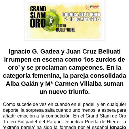
Ignacio G. Gadea y Juan Cruz Belluati
irrumpen en escena como
‘
los zurdos de
oro
’
y se proclaman campeones.
En la
categor
í
a femenina, la pareja consolidada
Alba Gal
á
n y M
ª
Carmen Villalba suman
un nuevo triunfo.
Como sucede de vez en cuando en el p
á
del, y en cualquier
deporte, la sorpresa salta cuando uno menos la espera para
a
ñ
adir emoci
ó
n a la competici
ó
n. En el Grand Slam de Oro
Trofeo Bullpadel del Parque Deportivo Puerta de Hierro, la
‘
extra
ñ
a pareja
’
ha sido la formada por el espa
ñ
ol
Ignacio