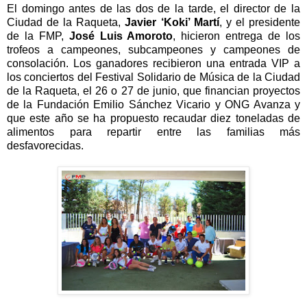
El domingo antes de las dos de la tarde, el director de la
Ciudad de la Raqueta,
Javier
‘
Koki
’
Mart
í
, y el presidente
de la FMP,
Jos
é
Luis Amoroto
, hicieron entrega de los
trofeos a campeones, subcampeones y campeones de
consolaci
ó
n. Los ganadores recibieron una entrada VIP a
los conciertos del Festival Solidario de M
ú
sica de la Ciudad
de la Raqueta, el 26 o 27 de junio, que financian proyectos
de la Fundaci
ó
n Emilio S
á
nchez Vicario y ONG Avanza y
que este a
ñ
o se ha propuesto recaudar diez toneladas de
alimentos para repartir entre las familias m
á
s
desfavorecidas.