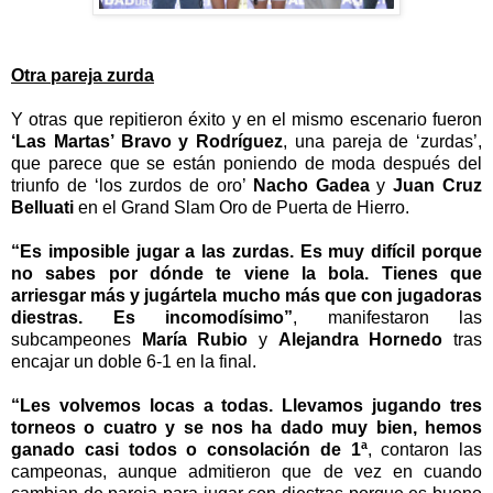
Otra pareja zurda
Y otras que repitieron
é
xito y en el mismo escenario fueron
‘
Las Martas
’
Bravo y Rodr
í
guez
, una pareja de
‘
zurdas
’
,
que parece que se est
á
n poniendo de moda despu
é
s del
triunfo de
‘
los zurdos de oro
’
Nacho Gadea
y
Juan Cruz
Belluati
en el Grand Slam Oro de Puerta de Hierro.
“
Es imposible jugar a las zurdas. Es muy dif
í
cil porque
no sabes por d
ó
nde te viene la bola. Tienes que
arriesgar m
á
s y jug
á
rtela mucho m
á
s que con jugadoras
diestras. Es incomod
í
simo
”
, manifestaron las
subcampeones
Mar
í
a Rubio
y
Alejandra Hornedo
tras
encajar un doble 6-1 en la final.
“
Les volvemos locas a todas. Llevamos jugando tres
torneos o cuatro y se nos ha dado muy bien, hemos
ganado casi todos o consolaci
ó
n de 1
ª
, contaron las
campeonas, aunque admitieron que de vez en cuando