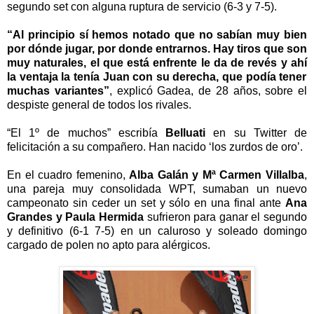
segundo set con alguna ruptura de servicio (6-3 y 7-5).
“
Al principio s
í
hemos notado que no sab
í
an muy bien
por d
ó
nde jugar, por donde entrarnos. Hay tiros que son
muy naturales, el que est
á
enfrente le da de rev
é
s y ah
í
la ventaja la ten
í
a Juan con su derecha, que pod
í
a tener
muchas variantes
”
, explic
ó
Gadea, de 28 a
ñ
os, sobre el
despiste general de todos los rivales.
“
El 1
º
de muchos
”
escrib
í
a
Belluati
en su Twitter de
felicitaci
ó
n a su compa
ñ
ero. Han nacido
‘
los zurdos de oro
’
.
En el cuadro femenino,
Alba Gal
á
n y M
ª
Carmen Villalba
,
una pareja muy consolidada WPT, sumaban un nuevo
campeonato sin ceder un set y s
ó
lo en una final ante
Ana
Grandes y Paula Hermida
sufrieron para ganar el segundo
y definitivo (6-1 7-5) en un caluroso y soleado domingo
cargado de polen no apto para al
é
rgicos.