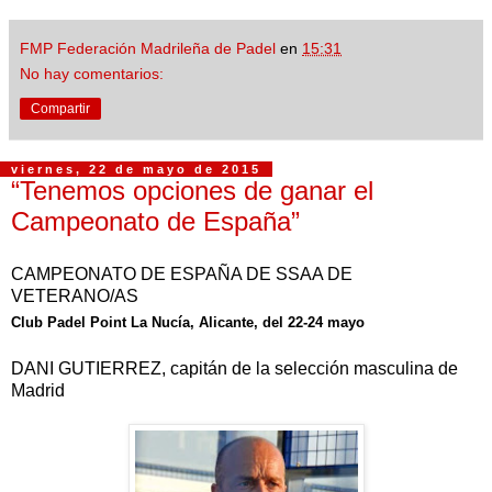
FMP Federación Madrileña de Padel
en
15:31
No hay comentarios:
Compartir
viernes, 22 de mayo de 2015
“Tenemos opciones de ganar el
Campeonato de España”
CAMPEONATO DE ESPA
Ñ
A DE SSAA DE
VETERANO/AS
Club Padel Point La Nucía, Alicante, del 22-24 mayo
DANI GUTIERREZ, capit
á
n de la selecci
ó
n masculina de
Madrid