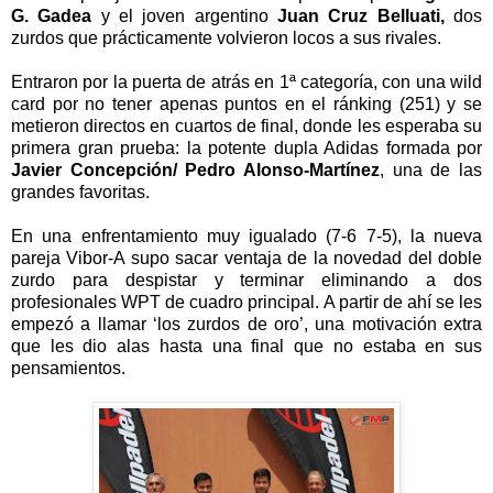
G. Gadea
y el joven argentino
Juan Cruz Belluati,
dos
zurdos que pr
á
cticamente volvieron locos a sus rivales.
Entraron por la puerta de atr
á
s en 1
ª
categor
í
a, con una wild
card por no tener apenas puntos en el r
á
nking (251) y se
metieron directos en cuartos de final, donde les esperaba su
primera gran prueba: la potente dupla Adidas formada por
Javier Concepci
ó
n/ Pedro Alonso-Mart
í
nez
, una de las
grandes favoritas.
En una enfrentamiento muy igualado (7-6 7-5), la nueva
pareja Vibor-A supo sacar ventaja de la novedad del doble
zurdo para despistar y terminar eliminando a dos
profesionales WPT de cuadro principal. A partir de ah
í
se les
empez
ó
a llamar
‘
los zurdos de oro
’
, una motivaci
ó
n extra
que les dio alas hasta una final que no estaba en sus
pensamientos.