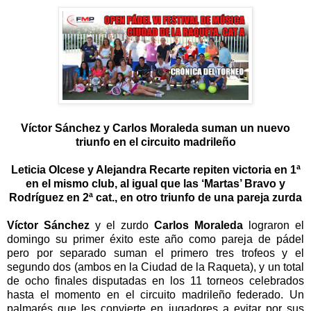
V
í
ctor S
á
nchez y Carlos Moraleda suman un nuevo
triunfo en el circuito madrile
ñ
o
Leticia Olcese y Alejandra Recarte repiten victoria en 1
ª
en el mismo club, al igual que
las
‘
Martas
’
Bravo y
Rodr
í
guez en 2
ª
cat., en otro triunfo de una pareja zurda
V
í
ctor S
á
nchez
y el zurdo
Carlos Moraleda
lograron el
domingo su primer
é
xito este a
ñ
o como pareja de p
á
del
pero por separado suman el primero tres trofeos y el
segundo dos (ambos en la Ciudad de la Raqueta), y un total
de ocho finales disputadas en los 11 torneos celebrados
hasta el momento en el circuito madrile
ñ
o federado. Un
palmar
é
s que les convierte en jugadores a evitar por sus