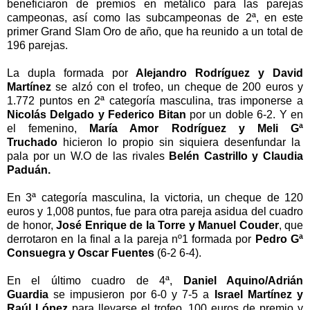
beneficiaron de premios en met
á
lico para las parejas
campeonas, as
í
como las subcampeonas de 2
ª
, en este
primer Grand Slam Oro de a
ñ
o, que ha reunido a un total de
196 parejas.
La dupla formada por
Alejandro Rodr
í
guez y David
Mart
í
nez
se alz
ó
con el trofeo, un cheque de 200 euros y
1.772 puntos en 2
ª
categor
í
a masculina, tras imponerse a
Nicol
á
s Delgado y Federico Bitan
por un doble 6-2. Y en
el femenino,
Mar
í
a Amor Rodr
í
guez y Meli G
ª
Truchado
hicieron lo propio sin siquiera desenfundar la
pala por un W.O de las rivales
Bel
é
n Castrillo y Claudia
Padu
á
n.
En 3
ª
categor
í
a masculina, la victoria, un cheque de 120
euros y 1,008 puntos, fue para otra pareja asidua del cuadro
de honor,
Jos
é
Enrique de la Torre y Manuel Couder
, que
derrotaron en la final a la pareja n
º
1 formada por
Pedro G
ª
Consuegra y Oscar Fuentes
(6-2 6-4).
En el
ú
ltimo cuadro de 4
ª
,
Daniel Aquino/Adri
á
n
Guardia
se impusieron por 6-0 y 7-5 a
Israel Mart
í
nez y
Ra
ú
l L
ó
pez
para llevarse el trofeo, 100 euros de premio y