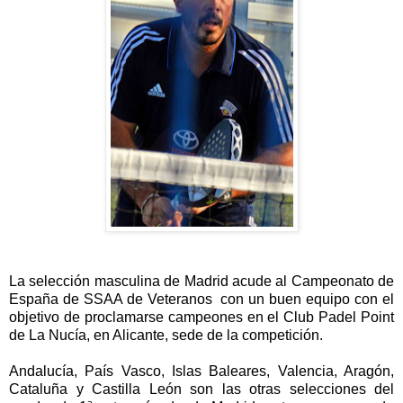
La selecci
ó
n masculina de Madrid acude al Campeonato de
Espa
ñ
a de SSAA de Veteranos con un buen equipo con el
objetivo de proclamarse campeones en el Club Padel Point
de La Nuc
í
a, en Alicante, sede de la competici
ó
n.
Andaluc
í
a, Pa
í
s Vasco, Islas Baleares, Valencia, Arag
ó
n,
Catalu
ñ
a y Castilla Le
ó
n son las otras selecciones del