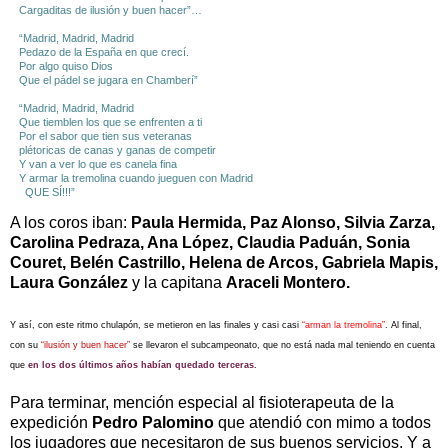
Cargaditas de ilusión y buen hacer”…
“Madrid, Madrid, Madrid
Pedazo de la España en que crecí.
Por algo quiso Dios
Que el pádel se jugara en Chamberí”
“Madrid, Madrid, Madrid
Que tiemblen los que se enfrenten a ti
Por el sabor que tien sus veteranas
plétoricas de canas y ganas de competir
Y van a ver lo que es canela fina
Y armar la tremolina cuando jueguen con Madrid
QUE SÍ!!!”
A los coros iban:
Paula Hermida, Paz Alonso, Silvia Zarza,
Carolina Pedraza, Ana López, Claudia Paduán, Sonia
Couret, Belén Castrillo, Helena de Arcos, Gabriela Mapis,
Laura González
y la capitana
Araceli Montero.
Y así, con este ritmo chulapón, se metieron en las finales y casi casi
“arman la tremolina”
. Al final,
con su
“ilusión y buen hacer”
se llevaron el subcampeonato, que no está nada mal teniendo en cuenta
que
en los dos últimos años habían quedado terceras.
Para terminar, mención especial al fisioterapeuta de la
expedición
Pedro Palomino
que atendió con mimo a todos
los jugadores que necesitaron de sus buenos servicios. Y a