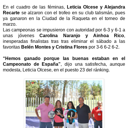
En el cuadro de las f
é
minas,
Leticia Olcese y Alejandra
Recarte
se alzaron con el trofeo en su club talism
á
n, pues
ya ganaron en la Ciudad de la Raqueta en el torneo de
marzo.
Las campeonas se impusieron con autoridad por 6-3 y 6-1 a
unas j
ó
venes
Carolina Naranjo y Ainhoa Rico
,
inesperadas finalistas tras tras eliminar el s
á
bado a las
favoritas
Bel
é
n Montes y Cristina Flores
por 3-6 6-2 6-2.
“
Hemos ganado porque las buenas estaban en el
Campeonato de Espa
ñ
a
”
, dijo una satisfecha, aunque
modesta, Leticia Olcese, en el puesto 23 del r
á
nking.