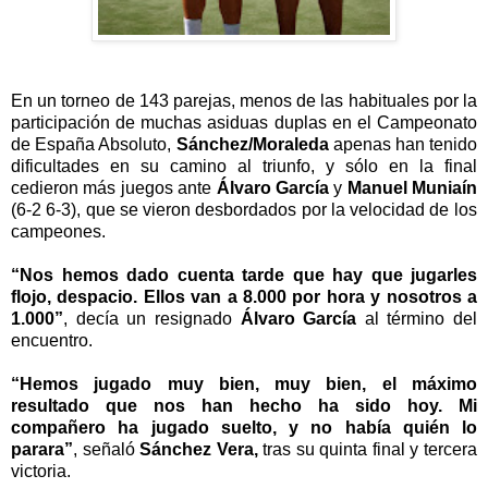
En un torneo de 143 parejas, menos de las habituales por la
participaci
ó
n de muchas asiduas duplas en el Campeonato
de Espa
ñ
a Absoluto,
S
á
nchez/Moraleda
apenas han tenido
dificultades en su camino al triunfo, y s
ó
lo en la final
cedieron m
á
s juegos ante
Á
lvaro Garc
í
a
y
Manuel Munia
í
n
(6-2 6-3), que se vieron desbordados por la velocidad de los
campeones.
“
Nos hemos dado cuenta tarde que hay que jugarles
flojo, despacio. Ellos van a 8.000 por hora y nosotros a
1.000
”
, dec
í
a un resignado
Á
lvaro Garc
í
a
al t
é
rmino del
encuentro.
“
Hemos jugado muy bien, muy bien, el m
á
ximo
resultado que nos han hecho ha sido hoy. Mi
compa
ñ
ero ha jugado suelto, y no hab
í
a qui
é
n lo
parara
”
, se
ñ
al
ó
S
á
nchez Vera,
tras su quinta final y tercera
victoria.