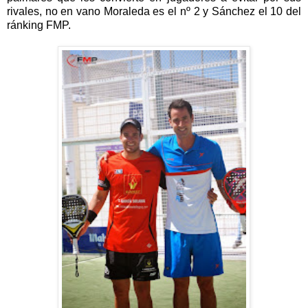
rivales, no en vano Moraleda es el n
º
2 y S
á
nchez el 10 del
r
á
nking FMP.