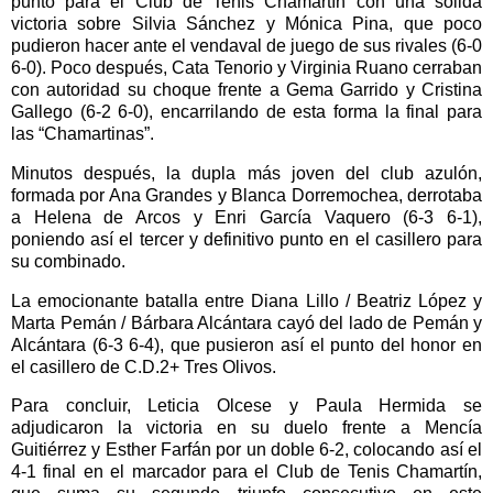
punto para el Club de Tenis Chamartín con una sólida
victoria sobre Silvia Sánchez y Mónica Pina, que poco
pudieron hacer ante el vendaval de juego de sus rivales (6-0
6-0). Poco después, Cata Tenorio y Virginia Ruano cerraban
con autoridad su choque frente a Gema Garrido y Cristina
Gallego (6-2 6-0), encarrilando de esta forma la final para
las “Chamartinas”.
Minutos después, la dupla más joven del club azulón,
formada por Ana Grandes y Blanca Dorremochea, derrotaba
a Helena de Arcos y Enri García Vaquero (6-3 6-1),
poniendo así el tercer y definitivo punto en el casillero para
su combinado.
La emocionante batalla entre Diana Lillo / Beatriz López y
Marta Pemán / Bárbara Alcántara cayó del lado de Pemán y
Alcántara (6-3 6-4), que pusieron así el punto del honor en
el casillero de C.D.2+ Tres Olivos.
Para concluir, Leticia Olcese y Paula Hermida se
adjudicaron la victoria en su duelo frente a Mencía
Guitiérrez y Esther Farfán por un doble 6-2, colocando así el
4-1 final en el marcador para el Club de Tenis Chamartín,