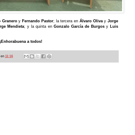
o Granero
y
Fernando Pastor
; la tercera en
Álvaro Oliva
y
Jorge
rge Mendieta
; y la quinta en
Gonzalo García de Burgos
y
Luis
¡Enhorabuena a todos!
en
11:16