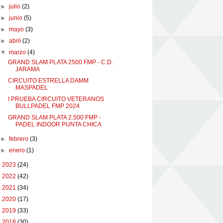
►
julio
(2)
►
junio
(5)
►
mayo
(3)
►
abril
(2)
▼
marzo
(4)
GRAND SLAM PLATA 2500 FMP - C.D.
JARAMA
CIRCUITO ESTRELLA DAMM
MASPADEL
I PRUEBA CIRCUITO VETERANOS
BULLPADEL FMP 2024
GRAND SLAM PLATA 2.500 FMP -
PADEL INDOOR PUNTA CHICA
►
febrero
(3)
►
enero
(1)
►
2023
(24)
►
2022
(42)
►
2021
(34)
►
2020
(17)
►
2019
(33)
►
2018
(30)