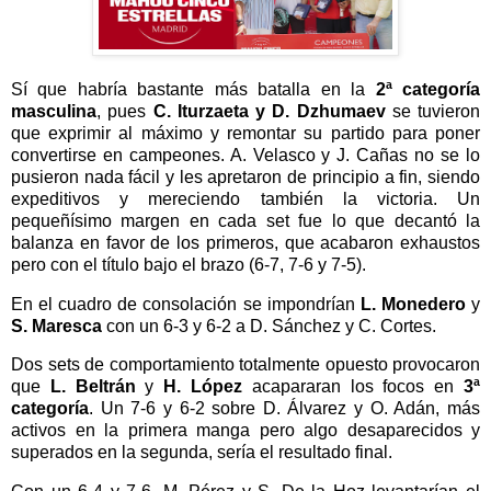
Sí que habría bastante más batalla en la
2ª categoría
masculina
, pues
C. Iturzaeta y D. Dzhumaev
se tuvieron
que exprimir al máximo y remontar su partido para poner
convertirse en campeones. A. Velasco y J. Cañas no se lo
pusieron nada fácil y les apretaron de principio a fin, siendo
expeditivos y mereciendo también la victoria. Un
pequeñísimo margen en cada set fue lo que decantó la
balanza en favor de los primeros, que acabaron exhaustos
pero con el título bajo el brazo (6-7, 7-6 y 7-5).
En el cuadro de consolación se impondrían
L. Monedero
y
S. Maresca
con un 6-3 y 6-2 a D. Sánchez y C. Cortes.
Dos sets de comportamiento totalmente opuesto provocaron
que
L. Beltrán
y
H. López
acapararan los focos en
3ª
categoría
. Un 7-6 y 6-2 sobre D. Álvarez y O. Adán, más
activos en la primera manga pero algo desaparecidos y
superados en la segunda, sería el resultado final.