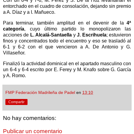
Con un 6-4 y 7-6, M. Pérez y S. De la Hoz levantarían el
entorchado en el cuadro de consolación, dejando sin premio
a A. Díaz y a I. Mañueco.
Para terminar, también amplitud en el devenir de la
4ª
categoría
, cuyo último partido lo monopolizaron las
acciones de
L. Alcalá-Santaella
y
J. Escrihuela
; estuvieron
finos y concentrados todo el encuentro y eso se trasladó al
6-1 y 6-2 con el que vencieron a A. De Antonio y G.
Villaseñor.
Finalizó la actividad dominical en el apartado masculino con
un 6-4 y 6-4 escrito por E. Ferey y M. Knafo sobre G. García
y A. Romo.
FMP Federación Madrileña de Padel
en
13:10
Compartir
No hay comentarios:
Publicar un comentario